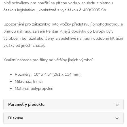
plně schváleny pro použití na pitnou vodu v souladu s platnou
českou legislativou, konkrétně s vyhláškou č. 409/2005 Sb.
Upozornění pro zákazníky: Tyto vložky představují plnohodnotnou a
přímou náhradu za sérii Pentair P, jejíž dodávky do Evropy byly
výrobcem bohužel ukončeny, a spolehlivě nahradí i obdobné filtrační
vložky od jiných značek.
Kvalitní náhrada pro filtry od většiny jiných výrobců.
Rozměry: 10“ x 4,5“ (251 x 114 mm).
Mikronáž: 5 mcr
Materiál: polypropylen
Parametry produktu
Diskuse