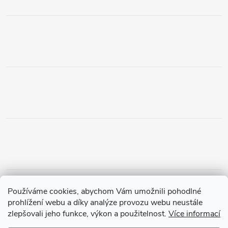
Obchodní podmínky
Podmínky vrácení peněz
Používáme cookies, abychom Vám umožnili pohodlné
Zásady ochrany osobních údajů
Doprava a platba
Tříletá záruka
prohlížení webu a díky analýze provozu webu neustále
zlepšovali jeho funkce, výkon a použitelnost.
Více informací