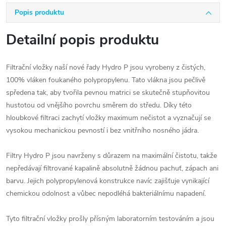
Popis produktu
Detailní popis produktu
Filtrační vložky naší nové řady Hydro P jsou vyrobeny z čistých,
100% vláken foukaného polypropylenu. Tato vlákna jsou pečlivě
spředena tak, aby tvořila pevnou matrici se skutečně stupňovitou
hustotou od vnějšího povrchu směrem do středu. Díky této
hloubkové filtraci zachytí vložky maximum nečistot a vyznačují se
vysokou mechanickou pevností i bez vnitřního nosného jádra.
Filtry Hydro P jsou navrženy s důrazem na maximální čistotu, takže
nepředávají filtrované kapalině absolutně žádnou pachuť, zápach ani
barvu. Jejich polypropylenová konstrukce navíc zajišťuje vynikající
chemickou odolnost a vůbec nepodléhá bakteriálnímu napadení.
Tyto filtrační vložky prošly přísným laboratorním testováním a jsou