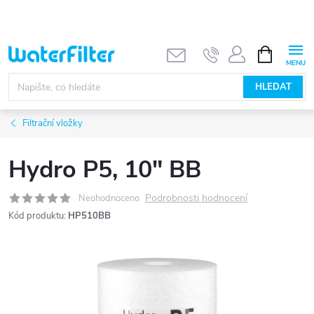
Přejít
na
obsah
NÁKUPNÍ
KOŠÍK
HLEDAT
Filtrační vložky
Hydro P5, 10" BB
Podrobnosti hodnocení
Neohodnoceno
Kód produktu:
HP510BB