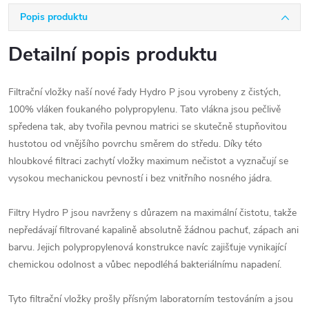
Popis produktu
Detailní popis produktu
Filtrační vložky naší nové řady Hydro P jsou vyrobeny z čistých,
100% vláken foukaného polypropylenu. Tato vlákna jsou pečlivě
spředena tak, aby tvořila pevnou matrici se skutečně stupňovitou
hustotou od vnějšího povrchu směrem do středu. Díky této
hloubkové filtraci zachytí vložky maximum nečistot a vyznačují se
vysokou mechanickou pevností i bez vnitřního nosného jádra.
Filtry Hydro P jsou navrženy s důrazem na maximální čistotu, takže
nepředávají filtrované kapalině absolutně žádnou pachuť, zápach ani
barvu. Jejich polypropylenová konstrukce navíc zajišťuje vynikající
chemickou odolnost a vůbec nepodléhá bakteriálnímu napadení.
Tyto filtrační vložky prošly přísným laboratorním testováním a jsou