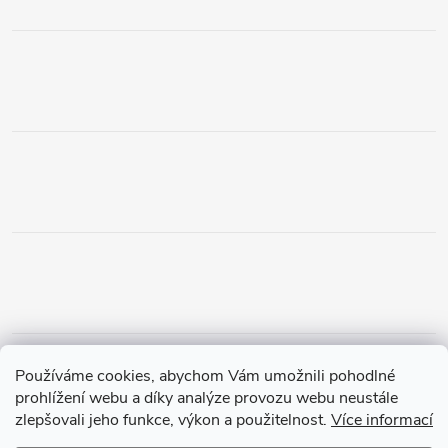
Obchodní podmínky
Podmínky vrácení peněz
Používáme cookies, abychom Vám umožnili pohodlné
Zásady ochrany osobních údajů
Doprava a platba
Tříletá záruka
prohlížení webu a díky analýze provozu webu neustále
zlepšovali jeho funkce, výkon a použitelnost.
Více informací