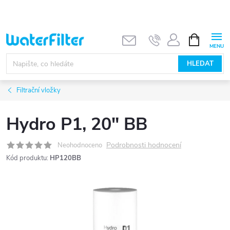
Přejít
na
obsah
NÁKUPNÍ
KOŠÍK
HLEDAT
Filtrační vložky
Hydro P1, 20" BB
Podrobnosti hodnocení
Neohodnoceno
Kód produktu:
HP120BB