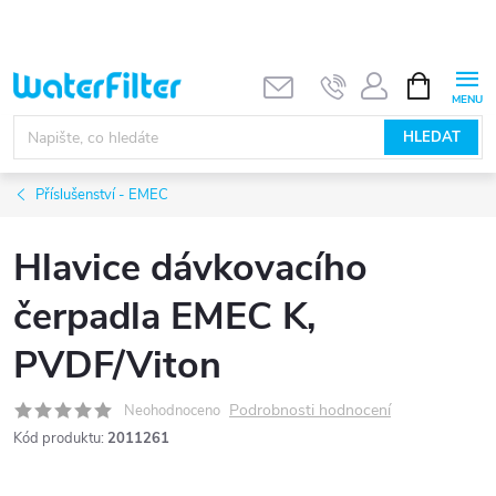
Přejít
na
obsah
NÁKUPNÍ
KOŠÍK
HLEDAT
Příslušenství - EMEC
Hlavice dávkovacího
čerpadla EMEC K,
PVDF/Viton
Podrobnosti hodnocení
Neohodnoceno
Kód produktu:
2011261