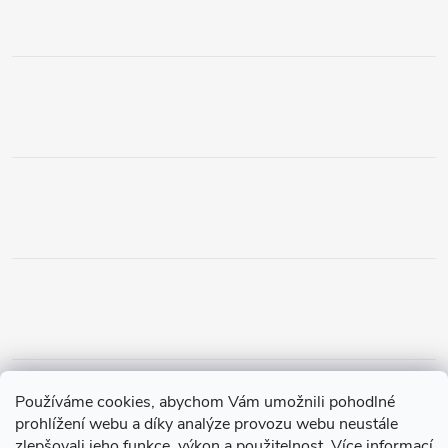
Obchodní podmínky
Podmínky vrácení peněz
Používáme cookies, abychom Vám umožnili pohodlné
Zásady ochrany osobních údajů
Doprava a platba
Tříletá záruka
prohlížení webu a díky analýze provozu webu neustále
zlepšovali jeho funkce, výkon a použitelnost.
Více informací