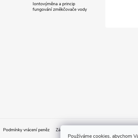
Iontovýměna a princip
fungování změkčovače vody
Podmínky vrácení peněz
Zásady ochrany osobních údajů
Doprava
Používáme cookies, abychom Vá