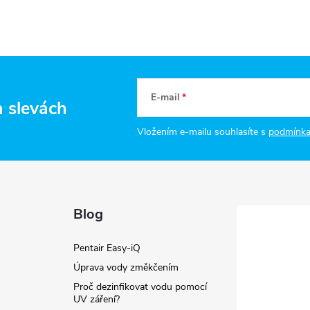
E-mail
a slevách
Vložením e-mailu souhlasíte s
podmínka
Blog
Pentair Easy-iQ
Úprava vody změkčením
Proč dezinfikovat vodu pomocí
UV záření?