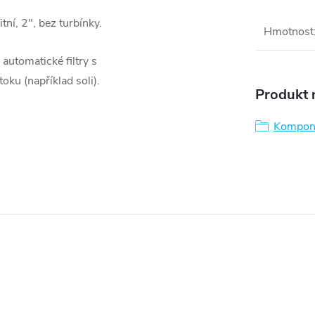
í, 2", bez turbínky.
Hmotnost
automatické filtry s
ku (například soli).
Produkt n
Kompon