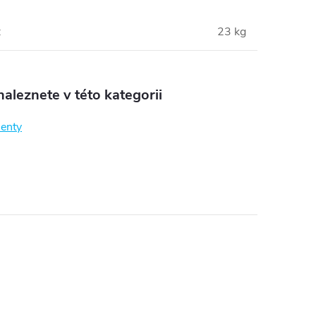
:
23 kg
aleznete v této kategorii
enty