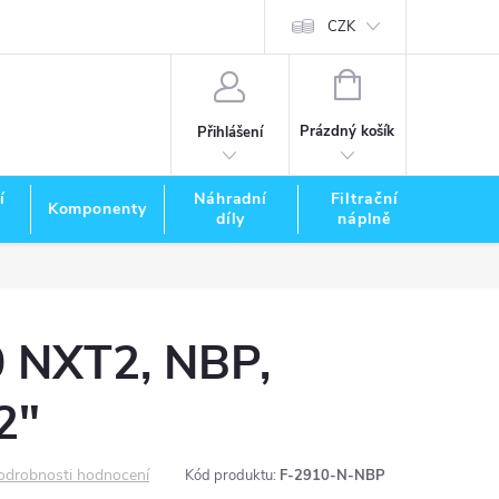
CZK
NÁKUPNÍ
KOŠÍK
Prázdný košík
Přihlášení
í
Náhradní
Filtrační
Komponenty
Zna
díly
náplně
0 NXT2, NBP,
2"
odrobnosti hodnocení
Kód produktu:
F-2910-N-NBP