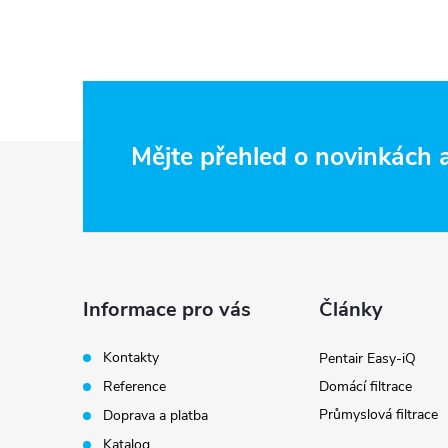
Z
Mějte přehled o novinkách
á
p
a
Informace pro vás
Články
t
Kontakty
Pentair Easy-iQ
Reference
Domácí filtrace
í
Průmyslová filtrace
Doprava a platba
Katalog