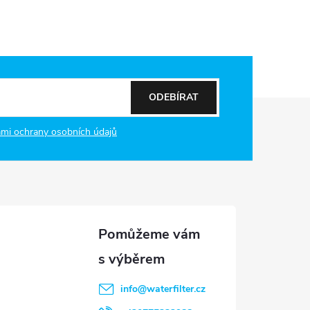
ODEBÍRAT
mi ochrany osobních údajů
info
@
waterfilter.cz