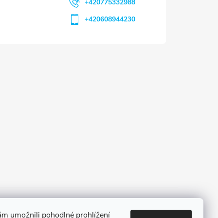
+420775332988
+420608944230
 a platba
Tříletá záruka
m umožnili pohodlné prohlížení