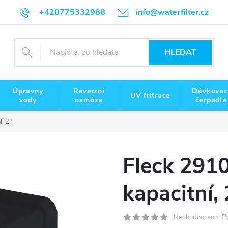
+420775332988
info@waterfilter.cz
HLEDAT
Úpravny
Reverzní
Dávkovac
UV filtrace
vody
osmóza
čerpadla
, 2"
Fleck 291
kapacitní, 
P
Neohodnoceno