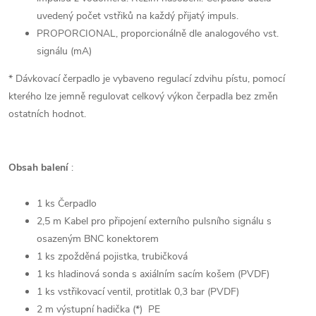
uvedený počet vstřiků na každý přijatý impuls.
PROPORCIONAL, proporcionálně dle analogového vst.
signálu (mA)
* Dávkovací čerpadlo je vybaveno regulací zdvihu pístu, pomocí
kterého lze jemně regulovat celkový výkon čerpadla bez změn
ostatních hodnot.
Obsah balení
:
1 ks Čerpadlo
2,5 m Kabel pro připojení externího pulsního signálu s
osazeným BNC konektorem
1 ks zpožděná pojistka, trubičková
1 ks hladinová sonda s axiálním sacím košem (PVDF)
1 ks vstřikovací ventil, protitlak 0,3 bar (PVDF)
2 m výstupní hadička (*) PE