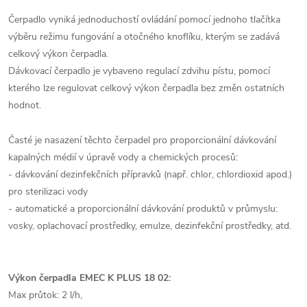
Čerpadlo vyniká jednoduchostí ovládání pomocí jednoho tlačítka
výběru režimu fungování a otočného knoflíku, kterým se zadává
celkový výkon čerpadla.
Dávkovací čerpadlo je vybaveno regulací zdvihu pístu, pomocí
kterého lze regulovat celkový výkon čerpadla bez změn ostatních
hodnot.
Časté je nasazení těchto čerpadel pro proporcionální dávkování
kapalných médií v úpravě vody a chemických procesů:
- dávkování dezinfekčních přípravků (např. chlor, chlordioxid apod.)
pro sterilizaci vody
- automatické a proporcionální dávkování produktů v průmyslu:
vosky, oplachovací prostředky, emulze, dezinfekční prostředky, atd.
Výkon čerpadla EMEC K PLUS 18 02:
Max průtok: 2 l/h,