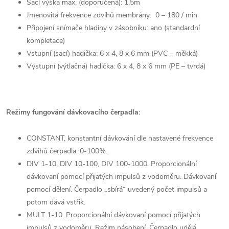
Sací výška max. (doporučená): 1,5m
Jmenovitá frekvence zdvihů membrány: 0 – 180 / min
Připojení snímače hladiny v zásobníku: ano (standardní
kompletace)
Vstupní (sací) hadička: 6 x 4, 8 x 6 mm (PVC – měkká)
Výstupní (výtlačná) hadička: 6 x 4, 8 x 6 mm (PE – tvrdá)
Režimy fungování dávkovacího čerpadla:
CONSTANT, konstantní dávkování dle nastavené frekvence
zdvihů čerpadla: 0-100%.
DIV 1-10, DIV 10-100, DIV 100-1000. Proporcionální
dávkovaní pomocí přijatých impulsů z vodoměru. Dávkovaní
pomocí dělení. Čerpadlo „sbírá“ uvedený počet impulsů a
potom dává vstřik.
MULT 1-10. Proporcionální dávkovaní pomocí přijatých
impulsů z vodoměru. Režim násobení. Čerpadlo udělá