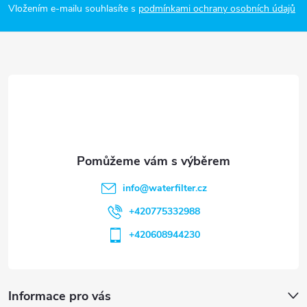
p
Vložením e-mailu souhlasíte s
podmínkami ochrany osobních údajů
a
t
í
info
@
waterfilter.cz
+420775332988
+420608944230
Informace pro vás