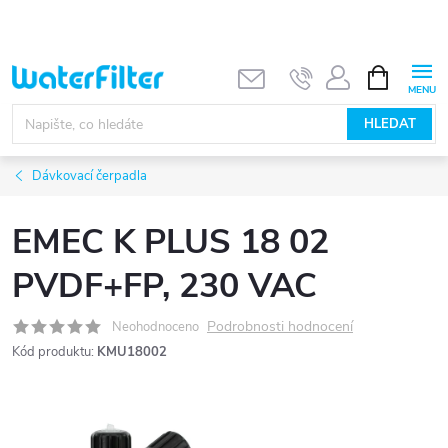
Přejít
na
obsah
NÁKUPNÍ
KOŠÍK
HLEDAT
Dávkovací čerpadla
EMEC K PLUS 18 02
PVDF+FP, 230 VAC
Podrobnosti hodnocení
Neohodnoceno
Kód produktu:
KMU18002