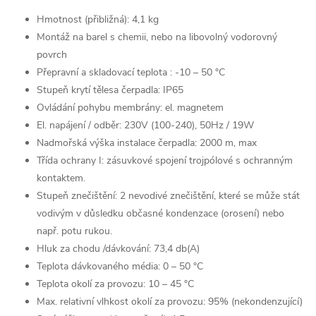
Hmotnost (přibližná): 4,1 kg
Montáž na barel s chemii, nebo na libovolný vodorovný
povrch
Přepravní a skladovací teplota : -10 – 50 °C
Stupeň krytí tělesa čerpadla: IP65
Ovládání pohybu membrány: el. magnetem
El. napájení / odběr: 230V (100-240), 50Hz / 19W
Nadmořská výška instalace čerpadla: 2000 m, max
Třída ochrany I: zásuvkové spojení trojpólové s ochranným
kontaktem.
Stupeň znečištění: 2 nevodivé znečištění, které se může stát
vodivým v důsledku občasné kondenzace (orosení) nebo
např. potu rukou.
Hluk za chodu /dávkování: 73,4 db(A)
Teplota dávkovaného média: 0 – 50 °C
Teplota okolí za provozu: 10 – 45 °C
Max. relativní vlhkost okolí za provozu: 95% (nekondenzující)