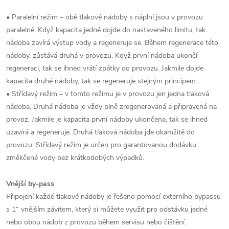
• Paralelní režim – obě tlakové nádoby s náplní jsou v provozu
paralelně. Když kapacita jedné dojde do nastaveného limitu, tak
nádoba zavírá výstup vody a regeneruje se. Během regenerace této
nádoby, zůstává druhá v provozu. Když první nádoba ukončí
regeneraci, tak se ihned vrátí zpátky do provozu. Jakmile dojde
kapacita druhé nádoby, tak se regeneruje stejným principem.
• Střídavý režim – v tomto režimu je v provozu jen jedna tlaková
nádoba. Druhá nádoba je vždy plně zregenerovaná a připravená na
provoz. Jakmile je kapacita první nádoby ukončena, tak se ihned
uzavírá a regeneruje. Druhá tlaková nádoba jde okamžitě do
provozu. Střídavý režim je určen pro garantovanou dodávku
změkčené vody bez krátkodobých výpadků.
Vnější by-pass
Připojení každé tlakové nádoby je řešeno pomocí externího bypassu
s 1“ vnějším závitem, který si můžete využit pro odstávku jedné
nebo obou nádob z provozu během servisu nebo čištění.