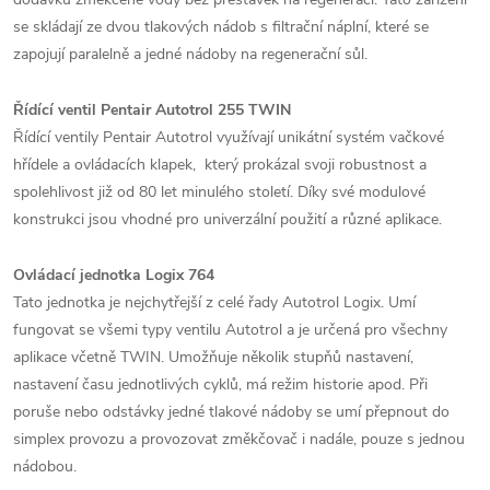
se skládají ze dvou tlakových nádob s filtrační náplní, které se
zapojují paralelně a jedné nádoby na regenerační sůl.
Řídící ventil Pentair Autotrol 255 TWIN
Řídící ventily Pentair Autotrol využívají unikátní systém vačkové
hřídele a ovládacích klapek, který prokázal svoji robustnost a
spolehlivost již od 80 let minulého století. Díky své modulové
konstrukci jsou vhodné pro univerzální použití a různé aplikace.
Ovládací jednotka Logix 764
Tato jednotka je nejchytřejší z celé řady Autotrol Logix. Umí
fungovat se všemi typy ventilu Autotrol a je určená pro všechny
aplikace včetně TWIN. Umožňuje několik stupňů nastavení,
nastavení času jednotlivých cyklů, má režim historie apod. Při
poruše nebo odstávky jedné tlakové nádoby se umí přepnout do
simplex provozu a provozovat změkčovač i nadále, pouze s jednou
nádobou.