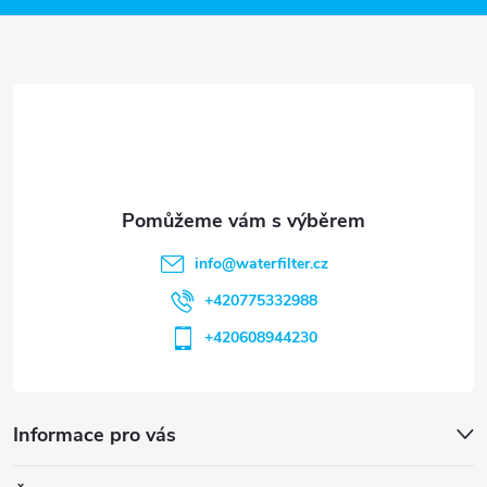
a
t
í
info
@
waterfilter.cz
+420775332988
+420608944230
Informace pro vás