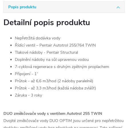
Popis produktu
Detailní popis produktu
Nepřetržitá dodávka vody
Řídící ventil – Pentair Autotrol 255/764 TWIN
Tlakové nádoby - Pentair Structural
Doplnění nádoby na sůl upravenou vodou
7-cyklová regenerace s druhým zpětným proplachem
Připojení - 1“
Průtok - až 6,6 m3/hod (2 nádoby paralelně)
Průtok - až 3,3 m3/hod (každá nádoba zvlášť)
Záruka - 3 roky
DUO změkčovače vody s ventilem Autotrol 255 TWIN
Dvojité změkčovače vody DUO OPTIM jsou určené pro nepřetržitou
dodávku změkčené vody bez přestávek na regeneraci. Tato zařízení