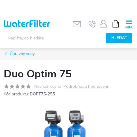
Přejít
na
obsah
NÁKUPNÍ
KOŠÍK
HLEDAT
Úpravny vody
Duo Optim 75
Podrobnosti hodnocení
Neohodnoceno
Kód produktu:
DOPT75-255