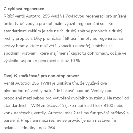
7-cyklová regenerace
Řídící ventil Autotrol 255 využívá 7cyklovou regeneraci pro snížení
úniku tvrdé vody a pro optimální využití regenerační soli. Ke
standardním cyklům je zde navíc, druhý zpětný proplach a druhý
rychlý proplach. Díky promíchání filtrační hmoty po regeneraci se
vrstvy hmoty, které mají větší kapacitu (nahoře), smíchají se
spodními vrstvami, které mají menší kapacitu dohromady, což je ve
výsledku úspora regenerační soli až 10 %.
Dvojitý změkčovač pro non-stop provoz
Ventil Autotrol 255 TWIN je unikátní tím, že využívá dva
plnohodnotné ventily na každé tlakové nádobě. Ventily jsou
propojené mezi sebou pro vytvoření dvojitého systému. Na rozdíl od
standardních TWIN změkčovačů (jako například Fleck 9100 nebo
konkurenčních), ventily Autotrol mají 2 režimy fungování: střídavý a
paralelní. Přepínaní mezi režimy se provádí jenom nastavením
ovládací jednotky Logix 764.