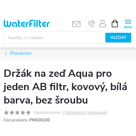
Přejít
na
obsah
NÁKUPNÍ
KOŠÍK
HLEDAT
Příslušenství
Držák na zeď Aqua pro
jeden AB filtr, kovový, bílá
barva, bez šroubu
Podrobnosti hodnocení
Neohodnoceno
Kód produktu:
PN020100