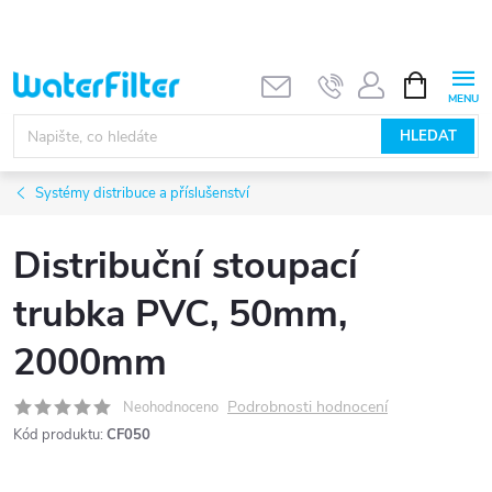
Přejít
na
obsah
NÁKUPNÍ
KOŠÍK
HLEDAT
Systémy distribuce a příslušenství
Distribuční stoupací
trubka PVC, 50mm,
2000mm
Podrobnosti hodnocení
Neohodnoceno
Kód produktu:
CF050