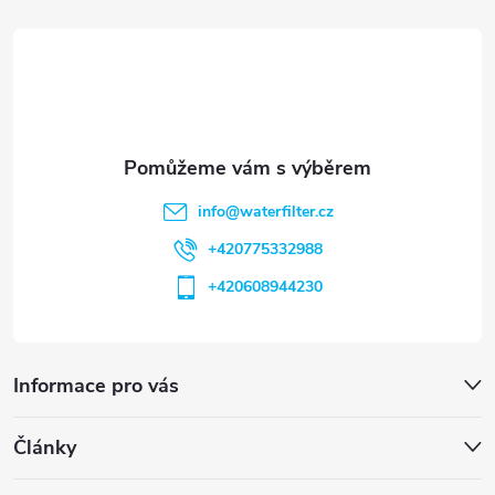
t
í
info
@
waterfilter.cz
+420775332988
+420608944230
Informace pro vás
Články