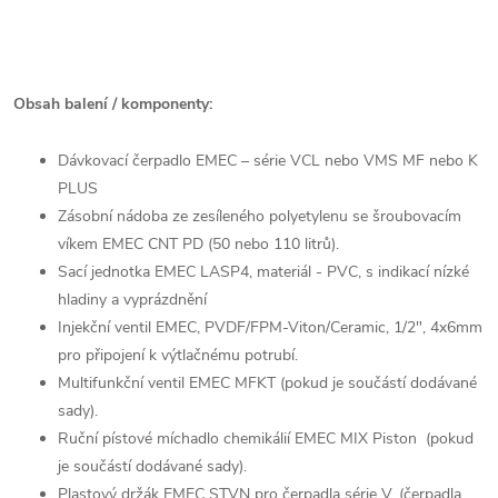
Obsah balení / komponenty:
Dávkovací čerpadlo EMEC – série VCL nebo VMS MF nebo K
PLUS
Zásobní nádoba ze zesíleného polyetylenu se šroubovacím
víkem EMEC CNT PD (50 nebo 110 litrů).
Sací jednotka EMEC LASP4, materiál - PVC, s indikací nízké
hladiny a vyprázdnění
Injekční ventil EMEC, PVDF/FPM-Viton/Ceramic, 1/2", 4x6mm
pro připojení k výtlačnému potrubí.
Multifunkční ventil EMEC MFKT (pokud je součástí dodávané
sady).
Ruční pístové míchadlo chemikálií EMEC MIX Piston (pokud
je součástí dodávané sady).
Plastový držák EMEC STVN pro čerpadla série V. (čerpadla