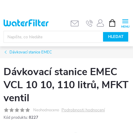
Přejít
na
obsah
NÁKUPNÍ
KOŠÍK
HLEDAT
Dávkovací stanice EMEC
Dávkovací stanice EMEC
VCL 10 10, 110 litrů, MFKT
ventil
Podrobnosti hodnocení
Neohodnoceno
Kód produktu:
8227