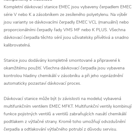
Kompletní dávkovací stanice EMEC jsou vybaveny čerpadlem EMEC
série V nebo K a zásobníkem ze zesíleného polyetylenu. Na výběr
jsou varianty se dávkovacími čerpadly EMEC VCL (manuální) nebo
proporcionálními čerpadly řady VMS MF nebo K PLUS. Všechna
dávkovací čerpadla těchto sérií jsou uživatelsky přívětivá a snadno
kalibrovatelná.
Stanice jsou dodávány kompletně smontované a připravené k
okamžitému použití. Všechna dávkovací čerpadla jsou vybavena
kontrolou hladiny chemikálií v zásobníku a při jeho vyprázdnění
automaticky pozastaví dávkovací proces.
Dávkovací stanice může být (v závislosti na modelu) vybavená
multifunkčním ventilem EMEC MFKT. Multifunkční ventily kombinují
funkce pojistných ventilů a ventilů zabraňujících nasátí chemikálií
podtlakem z výtlačné strany. Kromě toho umožňují odvzdušnění
čerpadla a odtlakování výtlačného potrubí z důvodu servisu.