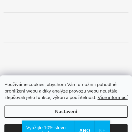
Obchodní podmínky
Podmínky vrácení peněz
Používáme cookies, abychom Vám umožnili pohodlné
Zásady ochrany osobních údajů
Doprava a platba
Tříletá záruka
prohlížení webu a díky analýze provozu webu neustále
zlepšovali jeho funkce, výkon a použitelnost.
Více informací
Nastavení
Copyright 2026
Waterfilter.cz
. Všechna práva vyhrazena.
Využijte 10% slevu
ANO
NE