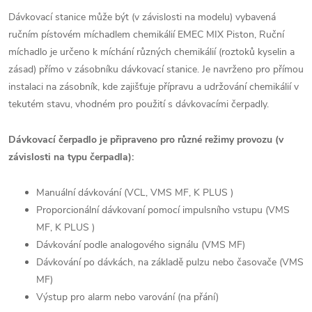
Dávkovací stanice může být (v závislosti na modelu) vybavená
ručním pístovém míchadlem chemikálií EMEC MIX Piston, Ruční
míchadlo je určeno k míchání různých chemikálií (roztoků kyselin a
zásad) přímo v zásobníku dávkovací stanice. Je navrženo pro přímou
instalaci na zásobník, kde zajišťuje přípravu a udržování chemikálií v
tekutém stavu, vhodném pro použití s dávkovacími čerpadly.
Dávkovací čerpadlo je připraveno pro různé režimy provozu (v
závislosti na typu čerpadla):
Manuální dávkování (VCL, VMS MF, K PLUS )
Proporcionální dávkovaní pomocí impulsního vstupu (VMS
MF, K PLUS )
Dávkování podle analogového signálu (VMS MF)
Dávkování po dávkách, na základě pulzu nebo časovače (VMS
MF)
Výstup pro alarm nebo varování (na přání)