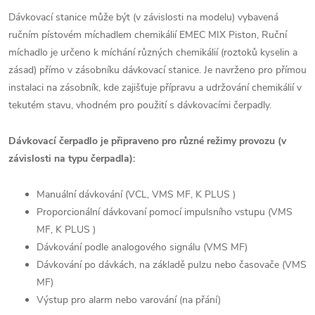
Dávkovací stanice může být (v závislosti na modelu) vybavená
ručním pístovém míchadlem chemikálií EMEC MIX Piston, Ruční
míchadlo je určeno k míchání různých chemikálií (roztoků kyselin a
zásad) přímo v zásobníku dávkovací stanice. Je navrženo pro přímou
instalaci na zásobník, kde zajišťuje přípravu a udržování chemikálií v
tekutém stavu, vhodném pro použití s dávkovacími čerpadly.
Dávkovací čerpadlo je připraveno pro různé režimy provozu (v
závislosti na typu čerpadla):
Manuální dávkování (VCL, VMS MF, K PLUS )
Proporcionální dávkovaní pomocí impulsního vstupu (VMS
MF, K PLUS )
Dávkování podle analogového signálu (VMS MF)
Dávkování po dávkách, na základě pulzu nebo časovače (VMS
MF)
Výstup pro alarm nebo varování (na přání)