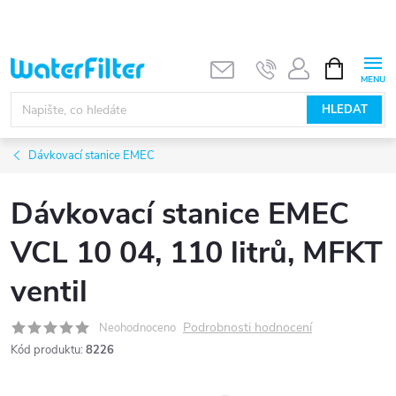
Přejít
na
obsah
NÁKUPNÍ
KOŠÍK
HLEDAT
Dávkovací stanice EMEC
Dávkovací stanice EMEC
VCL 10 04, 110 litrů, MFKT
ventil
Podrobnosti hodnocení
Neohodnoceno
Kód produktu:
8226