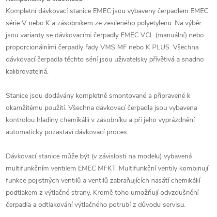
Kompletní dávkovací stanice EMEC jsou vybaveny čerpadlem EMEC
série V nebo K a zásobníkem ze zesíleného polyetylenu. Na výběr
jsou varianty se dávkovacími čerpadly EMEC VCL (manuální) nebo
proporcionálními čerpadly řady VMS MF nebo K PLUS. Všechna
dávkovací čerpadla těchto sérií jsou uživatelsky přívětivá a snadno
kalibrovatelná.
Stanice jsou dodávány kompletně smontované a připravené k
okamžitému použití. Všechna dávkovací čerpadla jsou vybavena
kontrolou hladiny chemikálií v zásobníku a při jeho vyprázdnění
automaticky pozastaví dávkovací proces.
Dávkovací stanice může být (v závislosti na modelu) vybavená
multifunkčním ventilem EMEC MFKT. Multifunkční ventily kombinují
funkce pojistných ventilů a ventilů zabraňujících nasátí chemikálií
podtlakem z výtlačné strany. Kromě toho umožňují odvzdušnění
čerpadla a odtlakování výtlačného potrubí z důvodu servisu.