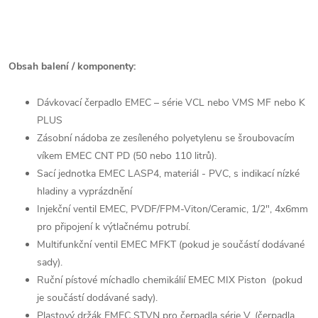
Obsah balení / komponenty:
Dávkovací čerpadlo EMEC – série VCL nebo VMS MF nebo K
PLUS
Zásobní nádoba ze zesíleného polyetylenu se šroubovacím
víkem EMEC CNT PD (50 nebo 110 litrů).
Sací jednotka EMEC LASP4, materiál - PVC, s indikací nízké
hladiny a vyprázdnění
Injekční ventil EMEC, PVDF/FPM-Viton/Ceramic, 1/2", 4x6mm
pro připojení k výtlačnému potrubí.
Multifunkční ventil EMEC MFKT (pokud je součástí dodávané
sady).
Ruční pístové míchadlo chemikálií EMEC MIX Piston (pokud
je součástí dodávané sady).
Plastový držák EMEC STVN pro čerpadla série V. (čerpadla