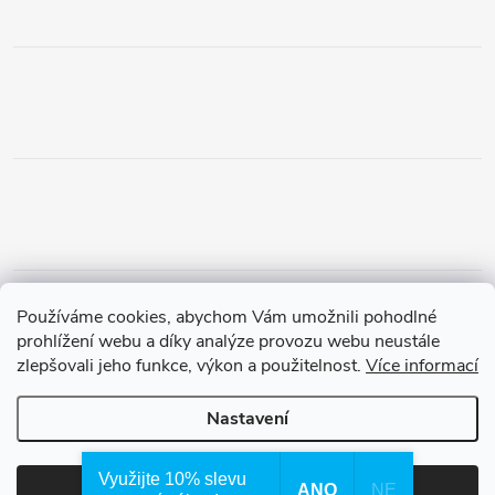
Obchodní podmínky
Podmínky vrácení peněz
Používáme cookies, abychom Vám umožnili pohodlné
Zásady ochrany osobních údajů
Doprava a platba
Tříletá záruka
prohlížení webu a díky analýze provozu webu neustále
zlepšovali jeho funkce, výkon a použitelnost.
Více informací
Nastavení
Copyright 2026
Waterfilter.cz
. Všechna práva vyhrazena.
Využijte 10% slevu
ANO
NE