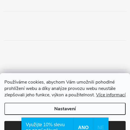
Obchodní podmínky
Podmínky vrácení peněz
Používáme cookies, abychom Vám umožnili pohodlné
Zásady ochrany osobních údajů
Doprava a platba
Tříletá záruka
prohlížení webu a díky analýze provozu webu neustále
zlepšovali jeho funkce, výkon a použitelnost.
Více informací
Nastavení
Copyright 2026
Waterfilter.cz
. Všechna práva vyhrazena.
Využijte 10% slevu
ANO
NE
Souhlasím