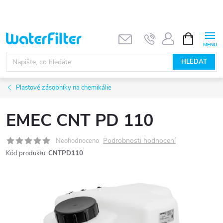
Přejít
na
obsah
NÁKUPNÍ
KOŠÍK
HLEDAT
Plastové zásobníky na chemikálie
EMEC CNT PD 110
Podrobnosti hodnocení
Neohodnoceno
Kód produktu:
CNTPD110