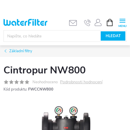
Přejít
na
obsah
NÁKUPNÍ
KOŠÍK
HLEDAT
Základní filtry
Cintropur NW800
Podrobnosti hodnocení
Neohodnoceno
Kód produktu:
FWCCNW800