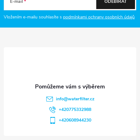
á
E-mail
ODEBÍRAT
p
Vložením e-mailu souhlasíte s
podmínkami ochrany osobních údajů
a
t
í
info
@
waterfilter.cz
+420775332988
+420608944230