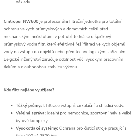
náklady.
Cintropur NW800
je profesionální filtrační jednotka pro totální
ochranu velkých průmyslových a domovních celků před
mechanickými nečistotami v potrubí. Jedná se o špičkový
průmyslový vodní filtr, který efektivně řeší filtraci velkých objemů
vody na vstupu do objektů nebo před technologickými zařízeními.
Belgické inženýrství zaručuje odolnost vůči vysokým pracovním
tlakům a dlouhodobou stabilitu výkonu.
Kde filtr nejlépe využijete?
Těžký průmysl:
Filtrace vstupní, cirkulační a chladicí vody.
Veřejná správa:
Ideální pro nemocnice, sportovní haly a velké
bytové komplexy.
Vysokotlaké systémy:
Ochrana pro čisticí stroje pracující s
tlaky 100 až 2500 bar.