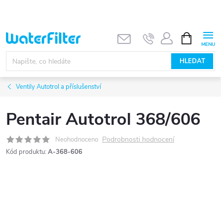
Přejít
na
obsah
NÁKUPNÍ
KOŠÍK
HLEDAT
Ventily Autotrol a příslušenství
Pentair Autotrol 368/606
Podrobnosti hodnocení
Neohodnoceno
Kód produktu:
A-368-606