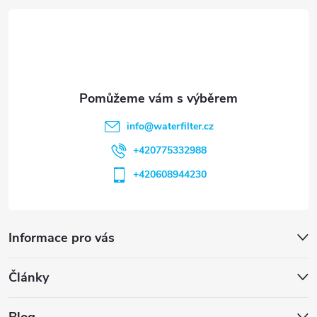
t
í
info
@
waterfilter.cz
+420775332988
+420608944230
Informace pro vás
Články
Blog