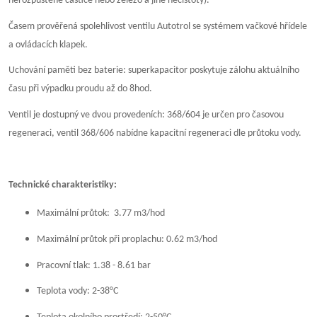
nerozpuštěné částice nebo železo a jiné nečistoty).
Časem prověřená spolehlivost ventilu Autotrol se systémem vačkové hřídele
a ovládacích klapek.
Uchování paměti bez baterie: superkapacitor poskytuje zálohu aktuálního
času při výpadku proudu až do 8hod.
Ventil je dostupný ve dvou provedeních: 368/604 je určen pro časovou
regeneraci, ventil 368/606 nabídne kapacitní regeneraci dle průtoku vody.
Technické charakteristiky:
Maximální průtok:
3.77 m3/hod
Maximální průtok při proplachu: 0.62 m3/hod
Pracovní tlak: 1.38 - 8.61 bar
Teplota vody: 2-38°C