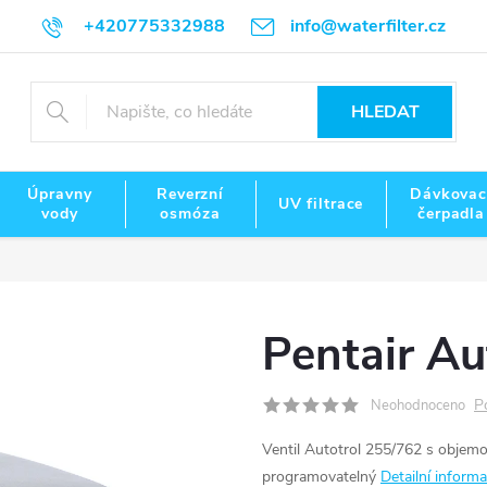
+420775332988
info@waterfilter.cz
HLEDAT
Úpravny
Reverzní
Dávkovac
UV filtrace
vody
osmóza
čerpadla
Pentair Au
P
Neohodnoceno
Ventil Autotrol 255/762 s objem
programovatelný
Detailní inform