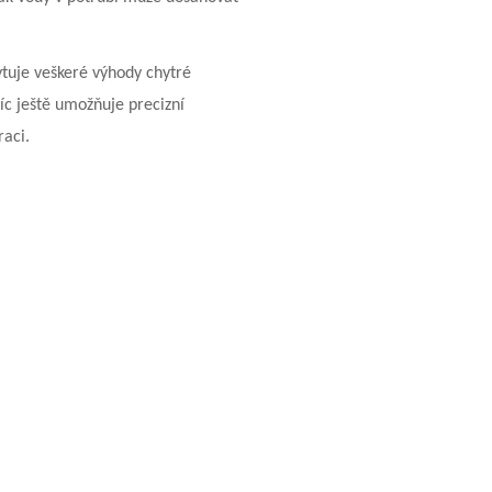
tuje veškeré výhody chytré
íc ještě umožňuje precizní
raci.