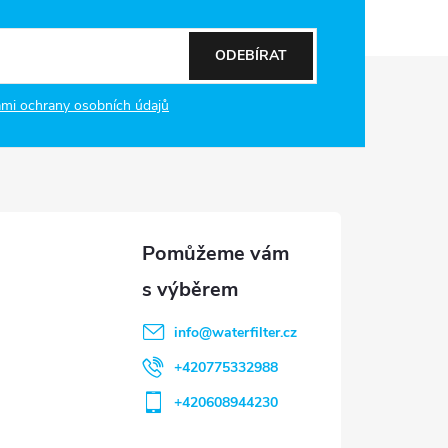
ODEBÍRAT
mi ochrany osobních údajů
info
@
waterfilter.cz
+420775332988
+420608944230