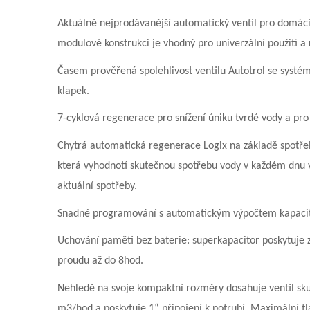
Aktuálně nejprodávanější automatický ventil pro domácí 
modulové konstrukci je vhodný pro univerzální použití a 
Časem prověřená spolehlivost ventilu Autotrol se systé
klapek.
7-cyklová regenerace pro snížení úniku tvrdé vody a pro 
Chytrá automatická regenerace Logix na základě spotřeb
která vyhodnotí skutečnou spotřebu vody v každém dnu v
aktuální spotřeby.
Snadné programování s automatickým výpočtem kapacit
Uchování paměti bez baterie: superkapacitor poskytuje 
proudu až do 8hod.
Nehledě na svoje kompaktní rozměry dosahuje ventil sku
m3/hod a poskytuje 1“ připojení k potrubí. Maximální t