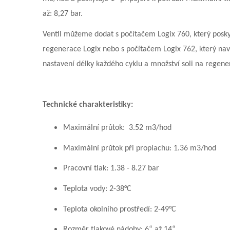
až: 8,27 bar.
Ventil můžeme dodat s počítačem Logix 760, který posky
regenerace Logix nebo s počítačem Logix 762, který nav
nastavení délky každého cyklu a množství soli na regene
Technické charakteristiky:
Maximální průtok:
3.52 m3/hod
Maximální průtok při proplachu: 1.36 m3/hod
Pracovní tlak: 1.38 - 8.27 bar
Teplota vody: 2-38°C
Teplota okolního prostředí: 2-49°C
Rozměr tlakové nádoby: 6“ až 14“