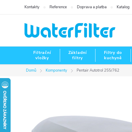
Přejít
Kontakty
Reference
Doprava a platba
Katalog
na
obsah
Filtrační
Základní
Filtry do
vložky
filtry
kuchyně
Domů
Komponenty
Pentair Autotrol 255/762