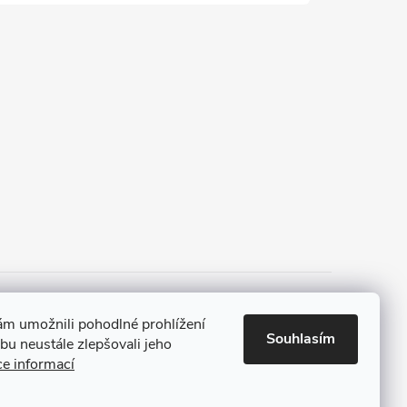
 a platba
Tříletá záruka
m umožnili pohodlné prohlížení
Souhlasím
u neustále zlepšovali jeho
ce informací