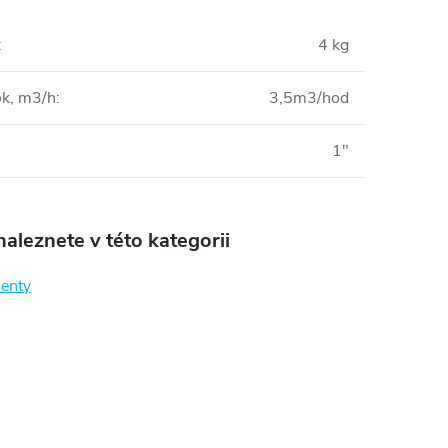
:
4 kg
ok, m3/h
:
3,5m3/hod
1"
aleznete v této kategorii
enty