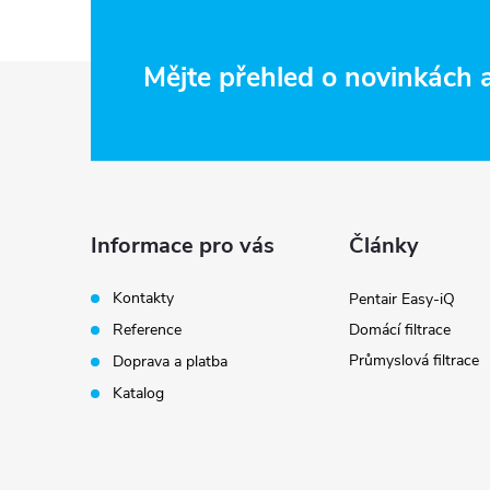
Z
Mějte přehled o novinkách
á
p
a
Informace pro vás
Články
t
Kontakty
Pentair Easy-iQ
Reference
Domácí filtrace
í
Průmyslová filtrace
Doprava a platba
Katalog