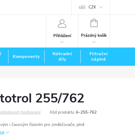
CZK
NÁKUPNÍ
KOŠÍK
Prázdný košík
Přihlášení
í
Náhradní
Filtrační
Komponenty
Zna
díly
náplně
totrol 255/762
odrobnosti hodnocení
Kód produktu:
A-255-762
ovým i časovým řízením pro změkčovače, plně
ace