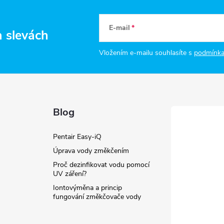
E-mail
a slevách
Vložením e-mailu souhlasíte s
podmínka
Blog
Pentair Easy-iQ
Úprava vody změkčením
Proč dezinfikovat vodu pomocí
UV záření?
Iontovýměna a princip
fungování změkčovače vody