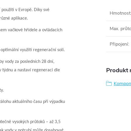
použití v Evropě. Díky své
Hmotnost
různé aplikace.
Max. průt
mem vačkové hřídele a ovládacích
Připojení
:
optimální využití regenerační soli.
y vody za posledních 28 dní,
Produkt n
 týdnu a nastaví regeneraci dle
Kompon
y.
zálohu aktuálního času při výpadku
tečně vysokých průtoků – až 3,5
lak vody v potrubí může dosahovat