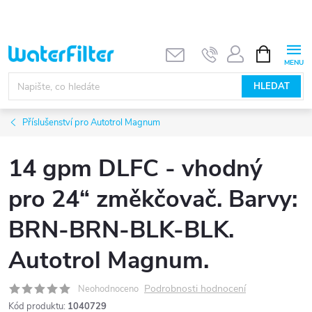
Přejít
na
obsah
NÁKUPNÍ
KOŠÍK
HLEDAT
Příslušenství pro Autotrol Magnum
14 gpm DLFC - vhodný
pro 24“ změkčovač. Barvy:
BRN-BRN-BLK-BLK.
Autotrol Magnum.
Podrobnosti hodnocení
Neohodnoceno
Kód produktu:
1040729