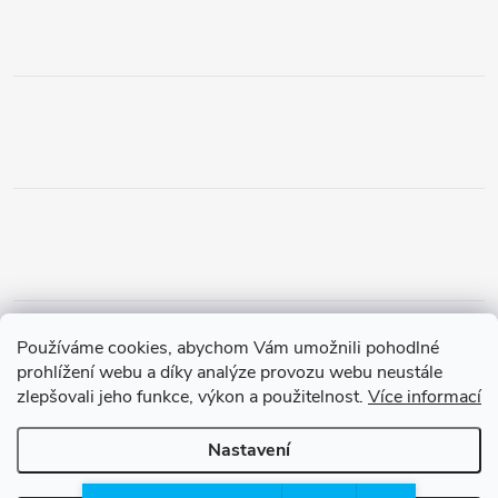
Obchodní podmínky
Podmínky vrácení peněz
Používáme cookies, abychom Vám umožnili pohodlné
Zásady ochrany osobních údajů
Doprava a platba
Tříletá záruka
prohlížení webu a díky analýze provozu webu neustále
zlepšovali jeho funkce, výkon a použitelnost.
Více informací
Nastavení